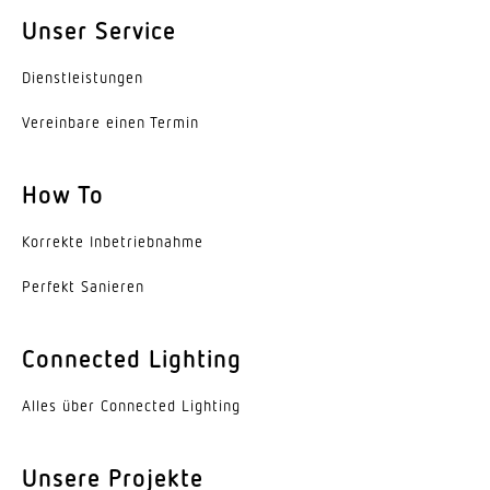
Unser Service
Lebensdauer LED (25 °C)
50000 h
Dienst­leis­tungen
Schutzart
Vereinbare einen Termin
IP20
How To
Schutzklasse
I
Korrekte Inbe­trieb­nahme
Umgebungstemperatur
Perfekt Sanieren
-20...45 °C
Werkstoff des Gehäuses
Connected Lighting
Aluminium
Alles über Connected Lighting
Farbe
Aluminium
Unsere Projekte