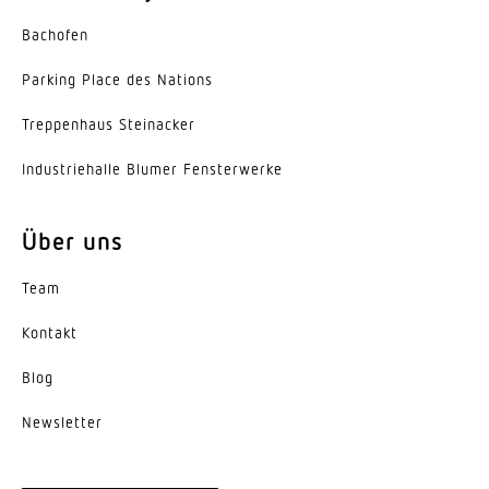
Werkstoff der Abdeckung
Bachofen
Acrylglas opal
Parking Place des Nations
Ausstrahlungswinkel
105°
Trep­penhaus Steinacker
Entblendungswert
Indus­trie­halle Blumer Fensterwerke
UGR < 24
Über uns
Energieeffizienzklasse
E
Team
Herstellergarantie
Kontakt
5 Jahre
Blog
News­letter