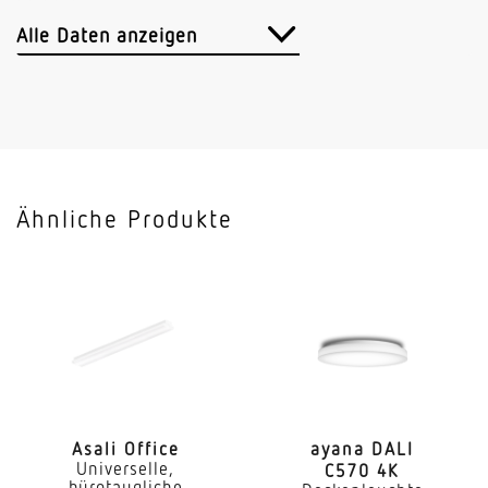
Lichtstrom
4200 lm
Alle Daten anzeigen
Leuchtenlichtausbeute
112 lm/W
Mit Bewegungsmelder
Nein
Ähnliche Produkte
Mit Lichtsensor
Nein
Mit Notlicht
Nein
Dimmung DALI
Ja
Asali Office
ayana DALI
Universelle,
C570 4K
Farbtemperatur
bürotaugliche