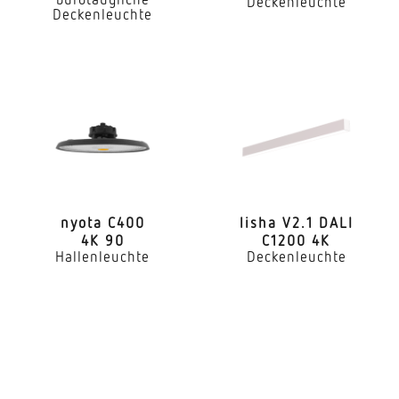
Deckenleuchte
4000 K
Deckenleuchte
Farbabweichung LED
SDCM3
Farbwiedergabeindex CRI
80-89
Geeignet für Lichtbandkonfiguration
Ja
nyota C400
lisha V2.1 DALI
Art der Verdrahtung
4K 90
C1200 4K
Hallenleuchte
Deckenleuchte
geeignet für Durchgangsverdrahtung
Leuchtmittel
LED
Austauschbares Betriebsgerät
Ja