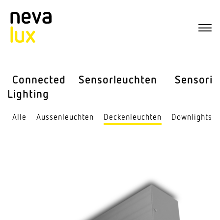
Connected
Sensor­leuchten
Sensorik
Lighting
Alle
Aussen­leuchten
Decken­leuchten
Down­lights