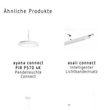
128 lm/W
Ähnliche Produkte
Mit programmgeregelter Lichtsteuerung
Ja
Mit Funk-Netzwerksteuerung
Ja
Mit Bewegungsmelder
Nein
ayana connect
asali connect
Intelligenter
PIR P570 4K
Mit Lichtsensor
Lichtbandeinsatz
Pendelleuchte
Ja
Connect
Konstant-Lichtstrom-Regelung
Ja
Mit Notlicht
Nein