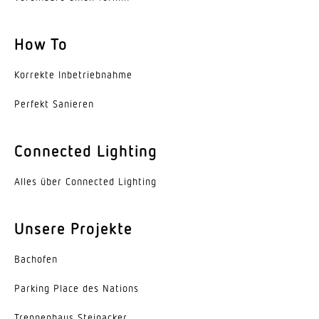
Art der Verdrahtung
geeignet für Durchgangsverdrahtung
How To
Leuchtmittel
Korrekte Inbe­trieb­nahme
LED
Perfekt Sanieren
Austauschbares Betriebsgerät
Ja
Connected Lighting
Lebensdauer LED (25 °C)
Alles über Connected Lighting
70000 h
Schutzart
Unsere Projekte
IP20
Bachofen
Schutzklasse
I
Parking Place des Nations
Umgebungstemperatur
Trep­penhaus Steinacker