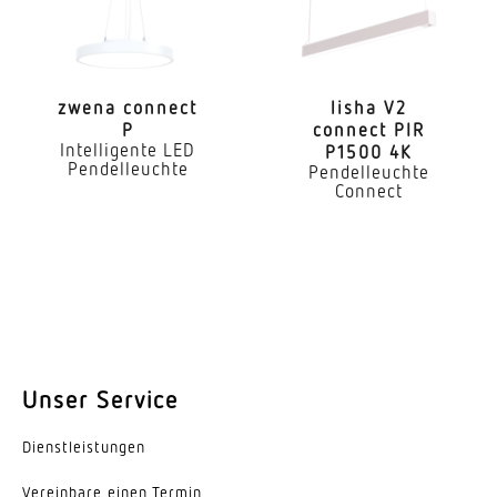
Dimmung DALI
Ja
zwena connect
lisha V2
Direkt-/Indirektanteile separat regelbar
P
connect PIR
Intelligente LED
P1500 4K
Ja
Pendelleuchte
Pendelleuchte
Connect
Farbtemperatur
3000 K
Farbabweichung LED
SDCM3
Farbwiedergabeindex CRI
80-89
Unser Service
Geeignet für Lichtbandkonfiguration
Dienst­leis­tungen
Ja
Vereinbare einen Termin