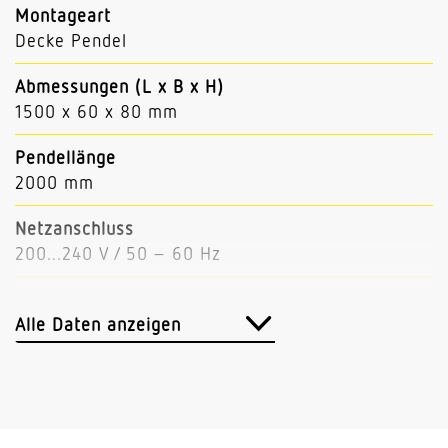
Montageart
Decke Pendel
Abmessungen (L x B x H)
1500 x 60 x 80 mm
Pendellänge
2000 mm
Netzanschluss
200...240 V / 50 – 60 Hz
Leistung
47 W
Alle Daten anzeigen
Lichtstrom
6000 lm (Down 3900, Up 2100)
Leuchtenlichtausbeute