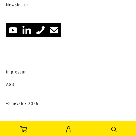
News­letter
UGR < 22
Energieeffizienzklasse
D
Herstellergarantie
5 Jahre
Impressum
AGB
© nevalux 2026