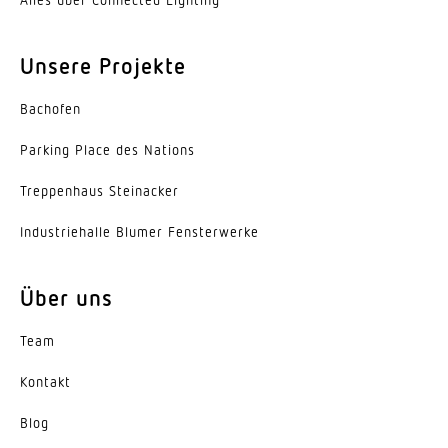
Schutzklasse
I
Unsere Projekte
Umgebungstemperatur
Bachofen
-20...45 °C
Parking Place des Nations
Werkstoff des Gehäuses
Aluminium
Trep­penhaus Steinacker
Farbe
Indus­trie­halle Blumer Fensterwerke
Aluminium
Über uns
Werkstoff der Abdeckung
Acrylglas opal
Team
Ausstrahlungswinkel
Kontakt
Down 105°, Up 115°
Blog
Entblendungswert