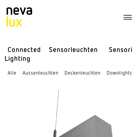
Connected
Sensor­leuchten
Sensorik
Lighting
Alle
Aussen­leuchten
Decken­leuchten
Down­lights