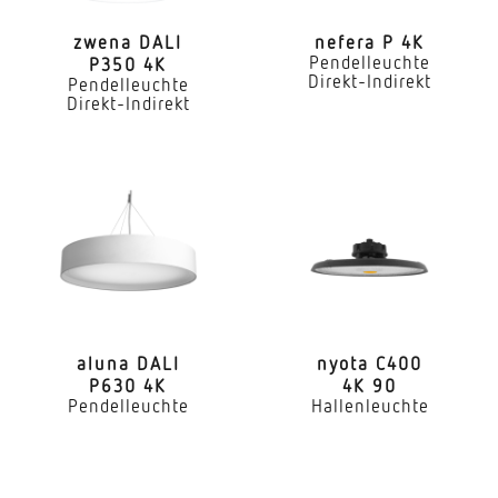
Ja
zwena DALI
nefera P 4K
Pendelleuchte
P350 4K
Mit Notlicht
Direkt-Indirekt
Pendelleuchte
Nein
Direkt-Indirekt
Dimmung DALI
Ja
Direkt-/Indirektanteile separat regelbar
Ja
Farbtemperatur
4000 K
aluna DALI
nyota C400
Farbabweichung LED
P630 4K
4K 90
Pendelleuchte
Hallenleuchte
SDCM3
Farbwiedergabeindex CRI
80-89