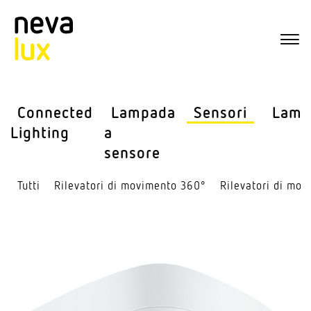
Connected
Lampada
Sensori
Lamp
Lighting
a
sensore
Tutti
Rile­vatori di movi­mento 360°
Rile­vatori di mov