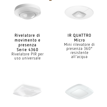
Collegamento in rete via
Cavo
Collegamento in rete, quantità
max. 10 sensori
Rive­latore di
IR QUATTRO
movi­mento e
Micro
Applicazione, luogo
Mini rilevatore di
presenza
Interni
presenza 360°
Serie 4360
resistente
Rivelatore PIR per
all'acqua
Applicazione, locale
uso universale
ufficio singolo sala conferenze / sale riunioni camer
servizio aree di soggiorno spogliatoi locale multiuso
servizio cucinette Interni
Luogo di montaggio
soffitto
Tipo di montaggio