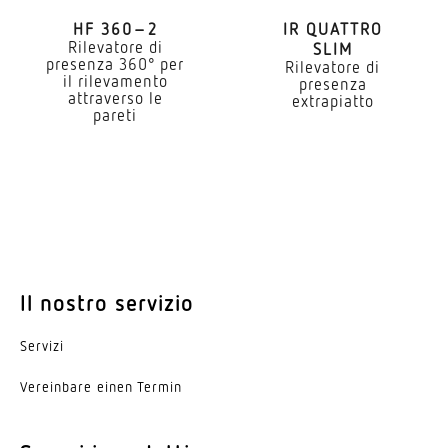
Sopra intonaco
HF 360–2
IR QUATTRO
Rilevatore di
SLIM
Altezza di montaggio
presenza 360° per
Rilevatore di
2,50 – 8,00 m
il rilevamento
presenza
attraverso le
extrapiatto
pareti
Altezza di montaggio ottimale
2,8 m
Altezza di montaggio max.
8,00 m
Potenza
2000 W
Il nostro servizio
Angolo di rilevamento
Servizi
360 °
Vereinbare einen Termin
Angolo di apertura
100 °