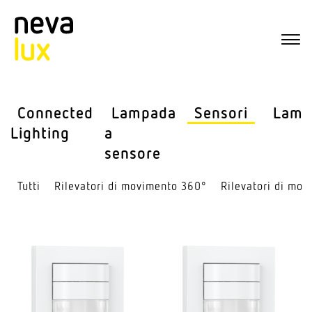
Connected
Lampada
Sensori
Lamp
Lighting
a
sensore
Tutti
Rile­vatori di movi­mento 360°
Rile­vatori di mov