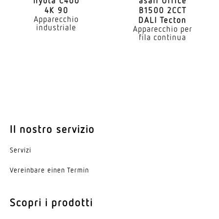
nyota C400
asali Office
4K 90
B1500 2CCT
Indice di resa cromatica CRI
Apparecchio
DALI Tecton
80-89
industriale
Apparecchio per
fila continua
Adatto per configurazione lineare
Si
Tipo di cablaggio
con cablaggio passante
Lampada
LED
Il nostro servizio
Alimentatore intercambiabile
Servizi
Si
Vereinbare einen Termin
Durata utile LED (25 °C)
50000 h
Scopri i prodotti