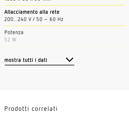
Allacciamento alla rete
200...240 V / 50 – 60 Hz
Potenza
52 W
Flusso luminoso
3700 lm
mostra tutti i dati
rendimento luminoso delle lampade
71 lm/W
Con rilevatore di movimento
No
Prodotti correlati
Con sensore di luce
No