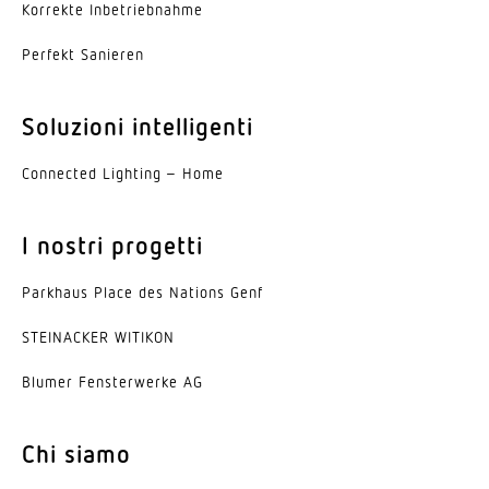
Grado di protezione
Korrekte Inbe­trieb­nahme
IP20
Perfekt Sanieren
Classe di protezione
I
Soluzioni intelligenti
Temperatura ambiente
Connected Lighting – Home
-20...45 °C
Materiale dell'involucro
I nostri progetti
Alluminio
Parkhaus Place des Nations Genf
colore
Bianco
STEINACKER WITIKON
Blumer Fenster­werke AG
Materiale della copertura
Alluminio - Vetro acrilico opale
Chi siamo
Angolo di emissione