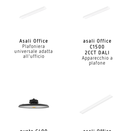
Con luce di emergenza
No
Dimming DALI
Si
Asali Office
asali Office
Plafoniera
C1500
Corrente nominale LED
universale adatta
2CCT DALI
700 mA
all'ufficio
Apparecchio a
plafone
Numero massimo di lampade sul disgiuntore
C10: 30x, C16: 46x, C20: 58x, B10: 18x, B16: 28x,
B25: 34x
Temperatura di colore
4000 K
Scostamento cromatico LED
SDCM3