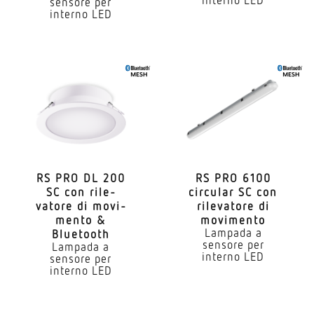
sensore per
Scostamento cromatico LED
interno LED
SDCM3
Indice di resa cromatica CRI
80-89
Con lampadina
Si, LED-System
Lampada
RS PRO DL 200
RS PRO 6100
LED
SC con rile­
circular SC con
vatore di movi­
rile­vatore di
Durata utile LED (25 °C)
mento &
movimento
50000 h
Lampada a
Bluetooth
sensore per
Lampada a
interno LED
sensore per
Grado di protezione
interno LED
IP20
Classe di protezione