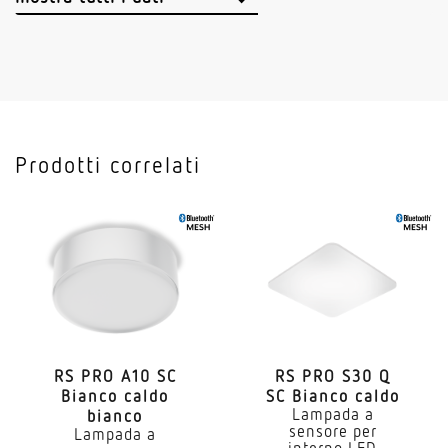
Con rilevatore di movimento
Si
Con sensore di luce
Si
Prodotti correlati
Con interruttore
Si
Dimming Touch e Dim
Si
Emissione diretta/indiretta regolabile separatamen
No
RS PRO A10 SC
RS PRO S30 Q
Bianco caldo
SC Bianco caldo
Temperatura di colore
Lampada a
bianco
4000 K
sensore per
Lampada a
interno LED