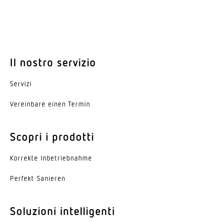
II
Temperatura ambiente
-20...45 °C
Il nostro servizio
Materiale della copertura
Alluminio
Servizi
colore
Vereinbare einen Termin
bianco
Scopri i prodotti
Materiale della copertura
Ottica Darklight
Korrekte Inbe­trieb­nahme
Angolo di emissione
Perfekt Sanieren
Down 90°, Up 110°
Soluzioni intelligenti
Valore UGR