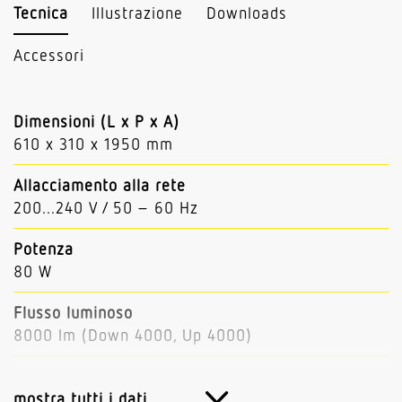
Tecnica
Illustrazione
Downloads
Accessori
Dimensioni (L x P x A)
610 x 310 x 1950 mm
Allacciamento alla rete
200...240 V / 50 – 60 Hz
Potenza
80 W
Flusso luminoso
8000 lm (Down 4000, Up 4000)
rendimento luminoso delle lampade
100 lm/W
mostra tutti i dati