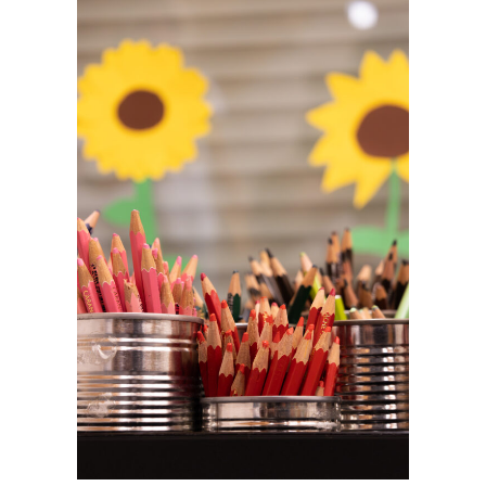
Appli­ca­zione
Aule, sale per gruppi, palestra, zone di
circo­la­zione interna
Il nostro servizio
Consu­lenza, solu­zione, piani­fi­ca­zione,
realiz­za­zione del progetto
Prodotti
nevalux elani connect P2400 4K und
P3200 4K
nevalux LED Insert B1500 4K DALI 60°
STEINEL RS PRO R10/R20/R30 Basic SC NW
STEINEL RS PRO 5100 SC Verso
STEINEL RS PRO DL 200 SC
STEINEL TRUE PRESENCE DALI AP und
COM1 AP