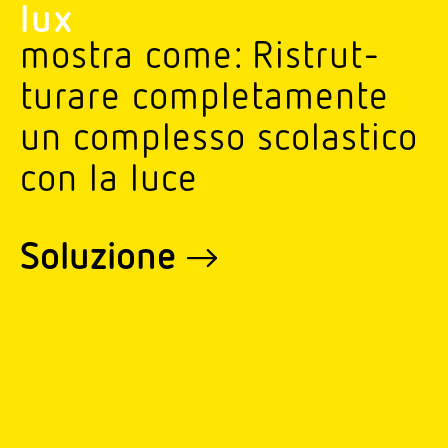
lux
mostra come: Ristrut­
turare comple­ta­mente
un complesso scola­stico
con la luce
Soluzione