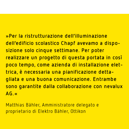
»Per la ristrut­tu­ra­zione dell’il­lu­mi­na­zione
dell’e­di­ficio scola­stico Chapf avevamo a dispo­
si­zione solo cinque settimane. Per poter
realizzare un progetto di questa portata in così
poco tempo, come azienda di instal­la­zione elet­
trica, è neces­saria una piani­fi­ca­zione detta­
gliata e una buona comu­ni­ca­zione. Entrambe
sono garantite dalla colla­bo­ra­zione con nevalux
AG.«
Matthias Bähler, Ammi­ni­stratore delegato e
proprie­tario di Elektro Bähler, Ottikon