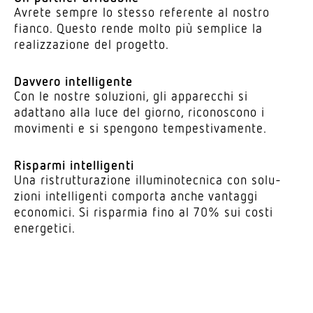
Avrete sempre lo stesso refe­rente al nostro
fianco. Questo rende molto più semplice la
realiz­za­zione del progetto.
Davvero intel­li­gente
Con le nostre solu­zioni, gli appa­recchi si
adattano alla luce del giorno, rico­no­scono i
movi­menti e si spengono tempestivamente.
Risparmi intel­li­genti
Una ristrut­tu­ra­zione illu­mi­no­tecnica con solu­
zioni intel­li­genti comporta anche vantaggi
economici. Si risparmia fino al 70% sui costi
energetici.