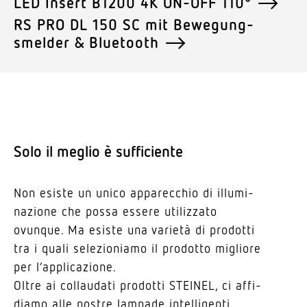
LED Insert B1200 4K ON-OFF 110°
RS PRO DL 150 SC mit Bewe­gung­
smelder & Bluetooth
Solo il meglio è sufficiente
Non esiste un unico appa­recchio di illu­mi­
na­zione che possa essere utilizzato
ovunque. Ma esiste una varietà di prodotti
tra i quali sele­zio­niamo il prodotto migliore
per l’applicazione.
Oltre ai collaudati prodotti STEINEL, ci affi­
diamo alle nostre lampade intel­li­genti