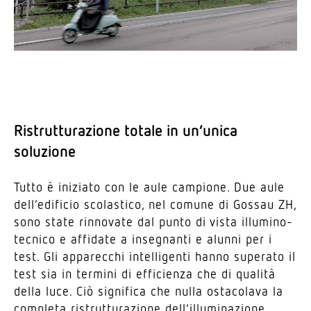
Ristrut­tu­ra­zione totale in un’unica
soluzione
Tutto è iniziato con le aule campione. Due aule
dell’e­di­ficio scola­stico, nel comune di Gossau ZH,
sono state rinnovate dal punto di vista illu­mi­no­
tecnico e affidate a inse­gnanti e alunni per i
test. Gli appa­recchi intel­li­genti hanno superato il
test sia in termini di effi­cienza che di qualità
della luce. Ciò significa che nulla osta­colava la
completa ristrut­tu­ra­zione dell’il­lu­mi­na­zione.