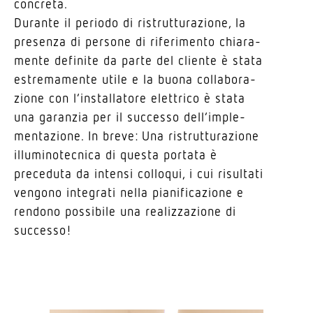
concreta.
Durante il periodo di ristrut­tu­ra­zione, la
presenza di persone di rife­ri­mento chia­ra­
mente definite da parte del cliente è stata
estre­ma­mente utile e la buona colla­bo­ra­
zione con l’in­stal­latore elet­trico è stata
una garanzia per il successo dell’im­ple­
men­ta­zione. In breve: Una ristrut­tu­ra­zione
illu­mi­no­tecnica di questa portata è
preceduta da intensi colloqui, i cui risultati
vengono inte­grati nella piani­fi­ca­zione e
rendono possibile una realiz­za­zione di
successo!