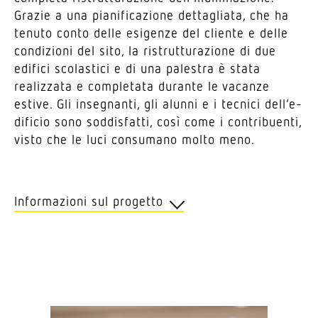
Grazie a una piani­fi­ca­zione detta­gliata, che ha
tenuto conto delle esigenze del cliente e delle
condi­zioni del sito, la ristrut­tu­ra­zione di due
edifici scola­stici e di una palestra è stata
realizzata e completata durante le vacanze
estive. Gli inse­gnanti, gli alunni e i tecnici dell’e­
di­ficio sono soddi­sfatti, così come i contri­buenti,
visto che le luci consumano molto meno.
Infor­ma­zioni sul progetto
Cliente
Comune di Gossau ZH
Posi­zione
Gossau ZH