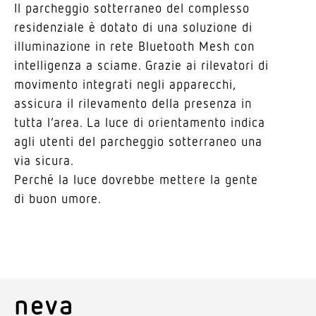
Il parcheggio sotter­raneo del complesso
resi­den­ziale è dotato di una solu­zione di
illu­mi­na­zione in rete Blue­tooth Mesh con
intel­li­genza a sciame. Grazie ai rile­vatori di
movi­mento inte­grati negli appa­recchi,
assicura il rile­va­mento della presenza in
tutta l’area. La luce di orien­ta­mento indica
agli utenti del parcheggio sotter­raneo una
via sicura.
Perché la luce dovrebbe mettere la gente
di buon umore.
neva