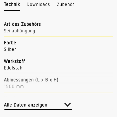
Technik
Downloads
Zubehör
Art des Zubehörs
Seilabhängung
Farbe
Silber
Werkstoff
Edelstahl
Abmessungen (L x B x H)
1500 mm
Herstellergarantie
5 Jahre
Alle Daten anzeigen