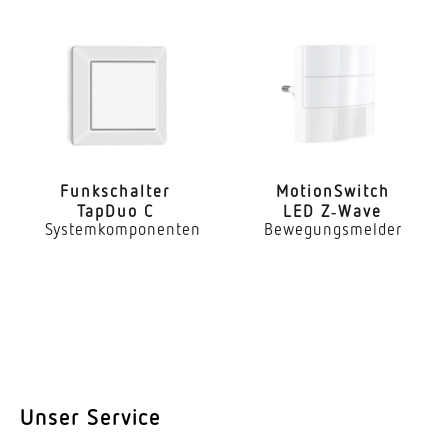
Funk­schalter
Moti­onS­witch
TapDuo C
LED Z‑Wave
Systemkomponenten
Bewegungsmelder
Unser Service