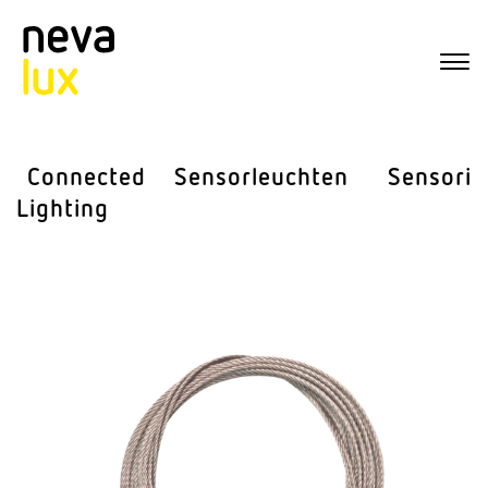
Connected
Sensor­leuchten
Sensorik
Lighting